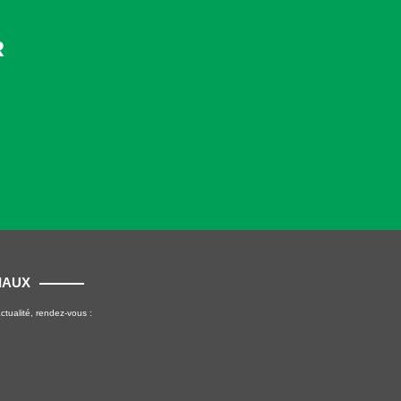
R
IAUX
ctualité, rendez-vous :