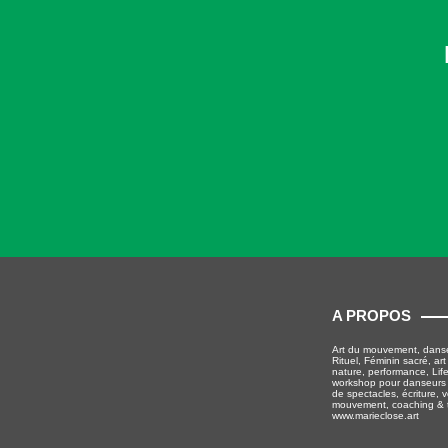
A PROPOS
Art du mouvement, danse 
Rituel, Féminin sacré, a
nature, performance, Life
workshop pour danseurs 
de spectacles, écriture, 
mouvement, coaching & 
www.marieclose.art