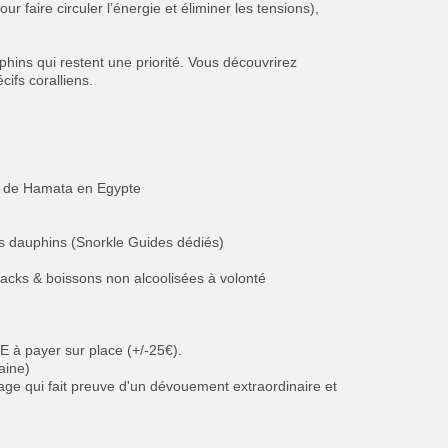
 faire circuler l’énergie et éliminer les tensions),
phins qui restent une priorité. Vous découvrirez
cifs coralliens.
rt de Hamata en Egypte
s dauphins (Snorkle Guides dédiés)
nacks & boissons non alcoolisées à volonté
UE à payer sur place (+/-25€).
aine)
age qui fait preuve d'un dévouement extraordinaire et