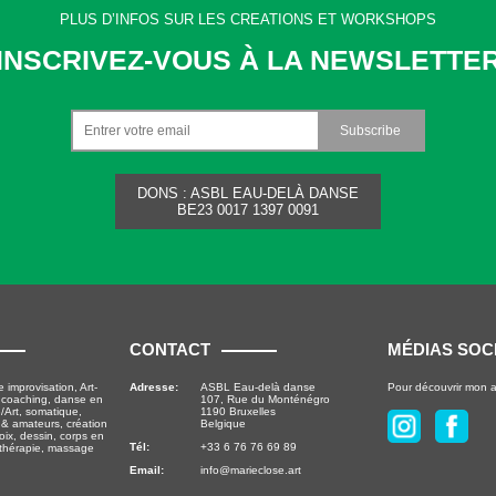
PLUS D’INFOS SUR LES CREATIONS ET WORKSHOPS
INSCRIVEZ-VOUS À LA NEWSLETTE
DONS : ASBL EAU-DELÀ DANSE
BE23 0017 1397 0091
CONTACT
MÉDIAS SOC
improvisation, Art-
Adresse:
ASBL Eau-delà danse
Pour découvrir mon a
rt coaching, danse en
107, Rue du Monténégro
/Art, somatique,
1190 Bruxelles
& amateurs, création
Belgique
voix, dessin, corps en
Tél:
+33 6 76 76 69 89
thérapie, massage
Email:
info@marieclose.art