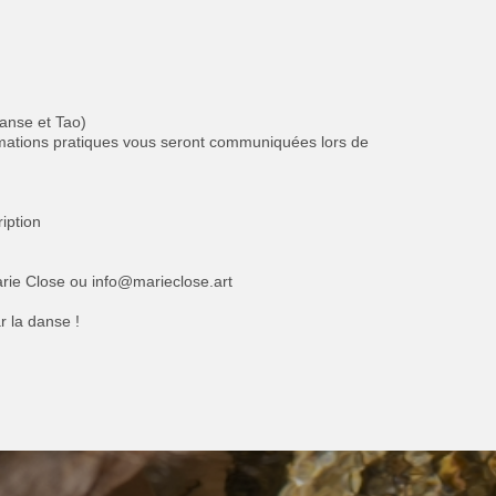
danse et Tao)
rmations pratiques vous seront communiquées lors de
ription
Marie Close ou info@marieclose.art
r la danse !