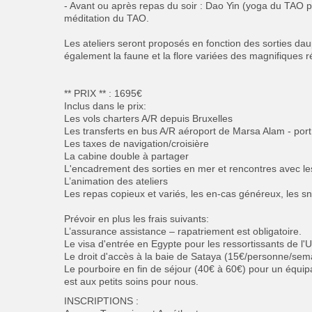
- Avant ou après repas du soir : Dao Yin (yoga du TAO pour
méditation du TAO.
Les ateliers seront proposés en fonction des sorties dau
également la faune et la flore variées des magnifiques ré
** PRIX ** : 1695€
Inclus dans le prix:
Les vols charters A/R depuis Bruxelles
Les transferts en bus A/R aéroport de Marsa Alam - po
Les taxes de navigation/croisière
La cabine double à partager
L'encadrement des sorties en mer et rencontres avec le
L’animation des ateliers
Les repas copieux et variés, les en-cas généreux, les s
Prévoir en plus les frais suivants:
L’assurance assistance – rapatriement est obligatoire.
Le visa d'entrée en Egypte pour les ressortissants de l'
Le droit d'accès à la baie de Sataya (15€/personne/sem
Le pourboire en fin de séjour (40€ à 60€) pour un équip
est aux petits soins pour nous.
INSCRIPTIONS :