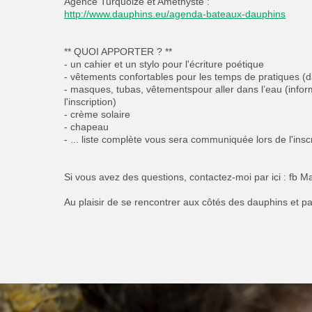
Agence Turquoize et Améthyste :
http://www.dauphins.eu/agenda-bateaux-dauphins
** QUOI APPORTER ? **
- un cahier et un stylo pour l'écriture poétique
- vêtements confortables pour les temps de pratiques (
- masques, tubas, vêtementspour aller dans l’eau (info
l'inscription)
- crème solaire
- chapeau
- ... liste complète vous sera communiquée lors de l'insc
Si vous avez des questions, contactez-moi par ici : fb 
Au plaisir de se rencontrer aux côtés des dauphins et pa