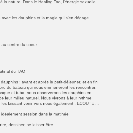
à la nature. Dans le Healing Tao, l’énergie sexuelle
e avec les dauphins et la magie qui s’en dégage.
 au centre du coeur.
matinal du TAO
dauphins : avant et après le petit-déjeuner, et en fin
bord du bateau qui nous emmèneront les rencontrer.
que et tuba, nous observerons les dauphins en
de leur milieu naturel. Nous vivrons à leur rythme
n les laissant venir vers nous également : ECOUTE ...
: idéalement session dans la matinée
ire, dessiner, se laisser être