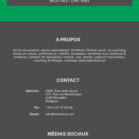
BE23 0017 1397 0091
A PROPOS
Art du mouvement, danse improvisation, Art-Rituel, Féminin sacré, art coaching,
danse en nature, performance, Life/Art, somatique, workshop pour danseurs &
amateurs, création de spectacles, écriture, voix, dessin, corps en mouvement,
coaching & thérapie, massage www.marieclose.art
CONTACT
Adresse:
ASBL Eau-delà danse
107, Rue du Monténégro
1190 Bruxelles
Belgique
Tél:
+33 6 76 76 69 89
Email:
info@marieclose.art
MÉDIAS SOCIAUX