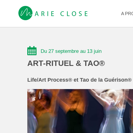
A PR
Du 27 septembre au 13 juin
ART-RITUEL & TAO®
Life/Art Process® et Tao de la Guérison®