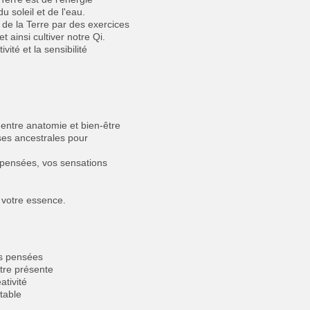
 du soleil et de l'eau.
 de la Terre par des exercices
 ainsi cultiver notre Qi.
ité et la sensibilité
n entre anatomie et bien-être
ses ancestrales pour
s pensées, vos sensations
 votre essence.
os pensées
être présente
ativité
table