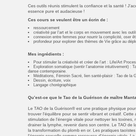
Ces outils réunis stimulent la confiance et la santé ! J’
essence pure et audacieuse !
Ces cours se veulent être un écrin de :
ressourcement
créativité par l’art et le corps en mouvement avec les outi
connexion entre femmes pour nourrir la complicité, oser êt
profondeur pour explorer des thèmes de Vie grâce au déplo
Mes ingrédients :
Pour stimuler la créativité et créer de l’art : Life/Art Pro
Exploration somatique (sentir l’anatomie intuitivement) 
danse contemporaine.
Méditations, Féminin Sacré, lien santé-plaisir : Tao de la
Dessin, écriture, voix
Langage chorégraphique
Qu’est-ce que le Tao de la Guérison de maître Mant
Le TAO de la Guérison® est une pratique physique pour i
trouver l'équilibre pour se sentir vibrant et créatif. Cett
stimulation de l'énergie vitale pour nettoyer les toxines, 
drainer la lymphe, revenir dans son centre. Le TAO de la
la transformation du plomb en or. Les pratiques taoïstes
l'énergie sexuelle comme ressource d'énergie vitale. La 