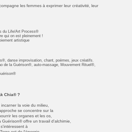
accompagne les femmes à exprimer leur créativité, leur
ls du Life/Art Process®
re qui on est pleinement !
iement artistique
cess®, danse improvisation, chant, poèmes, jeux créatifs.
: Tao de la Guérison®, auto-massage, Mouvement Rituel®,
 Guérison®
ak Chia® ?
ncarner la voie du milieu,
e approche se concentre sur la
nourrir les organes et les os,
 Guérison® offre un travail d'alchimie,
 s'intéressent à
Terre est de l'énergie